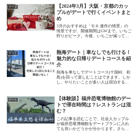
るカップルならデートで使うのもアリで
【2024年3月】大阪・京都のカッ
デート
す。理由としては、激しいアクティビテ
プルがデートで行くイベントまと
ィが多いです。童心に帰り、本能のまま
め
動き回るのであれば友人と行った方が楽
しめると感じました。一方で、宿泊や
3月のおすすめは「モネ 連作の情景」の
BBQをメインで考えるならネスタリゾー
情景ですが、開催期間はGWまで。いちご
ト神戸デートはアリです。理由として
狩りがピーク。今後、いちごが減ってし
は、施設は綺麗で整備されているので、
まったり、予約が困難になるので早めに
最少の荷物で充実した時間を過ごすこと
予約。大阪・京都でカップルがデートに
ができるからです。手軽さは大事ですよ
良いと思うスポットとランチやカフェで
熱海デート｜車なしでも行ける！
デート
ね。
使えるお店も追加。
魅力的な日帰りデートコースを紹
介
熱海を車なしでデートコース(十国峠、初
島)を回って楽しむことはできます。しか
し、やりたいことが多い人は宿泊するこ
とを検討してもいいと思います。熱海は
バスが走っていますので、交通の便は問
題ありません。バス乗り放題チケットを
【体験談】福井恐竜博物館のデー
デート
買うことでお得にスポットを回ることが
トで滞在時間は？レストランは混
できます。
む？
この記事を読むことで、社会人カップル
が福井恐竜博物館をデートプランに入れ
ても良いかどうかが分かります。さら
に、私たちが非常に苦労した昼ごはんを
食べるためのレストランの混み具合、対