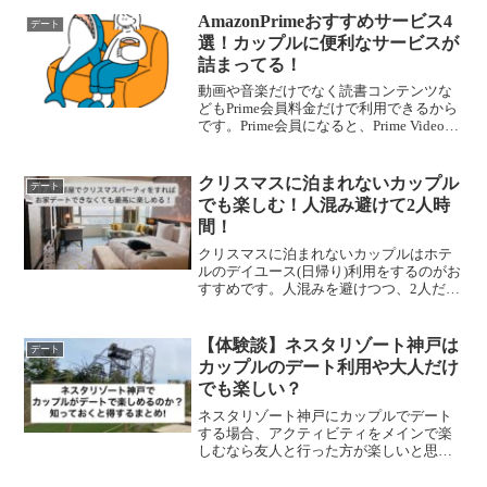
AmazonPrimeおすすめサービス4
デート
選！カップルに便利なサービスが
詰まってる！
動画や音楽だけでなく読書コンテンツな
どもPrime会員料金だけで利用できるから
です。Prime会員になると、Prime Videoは
旅行先でFire TV Stickと組み合わせること
で楽しいイベントになります。Amazon
Photoはストレージ無制限で画像の保存は
クリスマスに泊まれないカップル
デート
非圧縮で利用できます。Prime musicはド
でも楽しむ！人混み避けて2人時
ライブなどの移動中のお供として楽しむ
間！
ことができます。最後はAmazonの無料配
送ですが、洗顔などの通常は送料がかか
クリスマスに泊まれないカップルはホテ
る商品も無料で早く届けてくれるのが良
ルのデイユース(日帰り)利用をするのがお
いです。
すすめです。人混みを避けつつ、2人だけ
の空間でクリスマスパーティをすること
ができます。大阪駅近辺などで予約する
と、パーティの食べ物の買い出しも楽で
【体験談】ネスタリゾート神戸は
デート
す。
カップルのデート利用や大人だけ
でも楽しい？
ネスタリゾート神戸にカップルでデート
する場合、アクティビティをメインで楽
しむなら友人と行った方が楽しいと思い
ます。宿やBBQをメインで楽しんでアク
ティビティもできたら良いなと思ってい