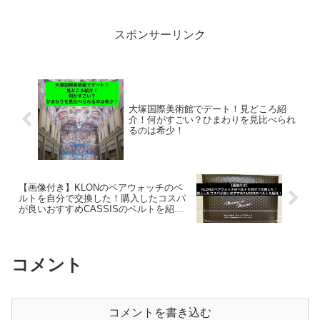
処法をまとめました。最後に、福井恐竜
博物館の滞在時間を私たちの実際の時間
と公式サイトで記載されている時間のふ
スポンサーリンク
たつをまとめています。結論として、福
井恐竜博物館は好奇心がある大人、ある
いは一度も行ったことがない人は行く価
値ありです。一緒に写真を撮ることも楽
しいので、これらの条件に当てはまる方
はデートプランに入れることを検討して
大塚国際美術館でデート！見どころ紹
ください。昼のレストランはめっちゃ混
介！何がすごい？ひまわりを見比べられ
みます。博物館外のザウルスキッチンは
るのは希少！
人が多くて机のない長椅子で身体を小さ
くして食べることになります。博物館内
のおしゃれなレストラン(DINO CAFE)で
順番予約して、ゆったりと食事を楽しみ
ましょう。滞在時間はおよそ2時間。食事
【画像付き】KLONのペアウォッチのベ
を合わせると3時間。新しい展示がオープ
ルトを自分で交換した！購入したコスパ
ンするので、ここから時間が増えると思
が良いおすすめCASSISのベルトを紹
います。
介！
コメント
コメントを書き込む