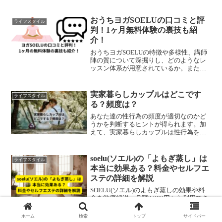
「予約の取りづらさ」など、体験前に知
るべき良い点・悪い点をまとめて解説し
ます。
おうちヨガSOELUの口コミと評
ライフスタイル
判！1ヶ月無料体験の裏技も紹
介！
おうちヨガSOELUの特徴や多様性、講師
陣の質について深掘りし、どのようなレ
ッスン体系が用意されているか。また、
実際に利用した人々の口コミや評判につ
いても、良い面と悪い面の両方から解
説。1ヶ月100円トライアルを無料体験に
実家暮らしカップルはどこです
ライフスタイル
する方法も動画で紹介！
る？頻度は？
あなた達の性行為の頻度が適切なのかど
うかを判断するヒントが得られます。加
えて、実家暮らしカップルは性行為をど
こでするか、を知ることができます。お
互いの家は気まずいからダメ。車の中は
もってのほか。と考えている方の助けに
soelu(ソエル)の「よもぎ蒸し」は
ライフスタイル
なるかもしれません。
本当に効果ある？料金やセルフエ
ステの詳細を解説
SOELU(ソエル)のよもぎ蒸しの効果や料
金を徹底解説。月額2,980円から利用でき
るセルフエステの魅力や予約方法、実際
の利用者の口コミをまとめました。冷え
ホーム
検索
トップ
サイドバー
性改善やデトックス効果が期待できる