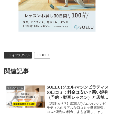
ライフスタイル
SOELU
関連記事
SOELU(ソエル)マシンピラティス
ライフスタイル
の口コミ：料金は安い？悪い評判
（予約・動画レッスン）と店舗一
覧を徹底解説！
【悪評あり？】SOELU(ソエル)マシンピ
ラティスのリアルな口コミを徹底調査。
コスパ最強の料金、よもぎ蒸し、そして