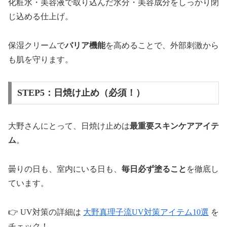
化粧水・美容液で取り込んだ水分・美容成分をしっかり閉
じ込める仕上げ。
保湿クリームで
バリア機能
を高めることで、外部刺激から
も肌を守ります。
STEP5：日焼け止め（必須！）
大野さんにとって、日焼け止めは
最重要スキンケアアイテ
ム
。
曇りの日も、室内にいる日も、
毎日必ず塗ること
を徹底し
ています。
👉 UV対策の詳細は
大野真理子流UV対策アイテム10選
を
チェック！