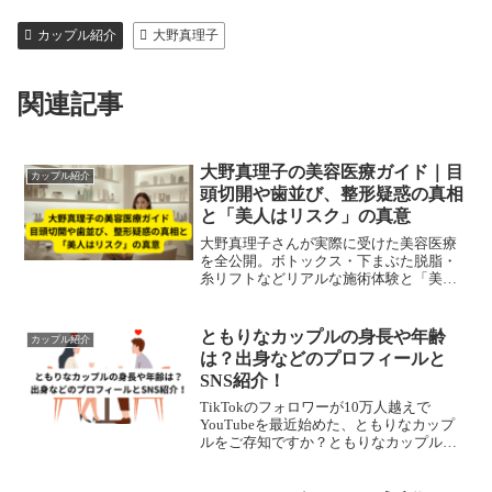
カップル紹介
大野真理子
関連記事
大野真理子の美容医療ガイド｜目
カップル紹介
頭切開や歯並び、整形疑惑の真相
と「美人はリスク」の真意
大野真理子さんが実際に受けた美容医療
を全公開。ボトックス・下まぶた脱脂・
糸リフトなどリアルな施術体験と「美人
はリスク」の真意を徹底解説。正しい美
容医療選びのヒントが満載。
ともりなカップルの身長や年齢
カップル紹介
は？出身などのプロフィールと
SNS紹介！
TikTokのフォロワーが10万人越えで
YouTubeを最近始めた、ともりなカップ
ルをご存知ですか？ともりなカップルの
身長や年齢、出身などのプロフィールを
紹介。SNSもやっているので、TikTok、