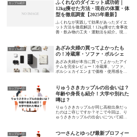
YouTube、Instagramを紹介。
ふくれなのダイエット成功術｜
カップル紹介
12kg痩せた方法・現在の体重・体
型を徹底調査【2025年最新】
ふくれなが実践して効果があったダイエ
ット方法を徹底解説！12kg痩せた食事改
善・飲み物の工夫・運動法を紹介。現在
の体重・体型情報も調査しました。無理
なく続けられるダイエットのヒントが満
載です。
あざみ夫婦の買ってよかったも
カップル紹介
の！冷蔵庫・ソファ・ポルシェ
あざみ夫婦が本当に買ってよかったアイ
テムを完全レビュー！冷蔵庫、ソファ、
ポルシェカイエンまで価格・使用感を赤
裸々公開。楽天ルーム掲載商品も紹介。
20代カップルの賢い買い物術が学べる！
りゅうさきカップルの出会いは？
カップル紹介
年齢や身長も紹介！大学や別れた
噂は？
りゅうさきカップルが同じ高校出身だっ
たのはご存じですか？そこで今回は、り
ゅうさきカップルの出会いについて紹介
します。また、りゅうさきカップルの年
齢や身長も紹介。加えて、大学や別れた
噂の真相も解説します。
つーさんとゆっぴ最新プロフィー
カップル紹介