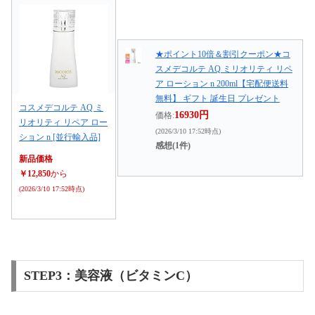
★ポイント10倍＆割引クーポン★コ
スメデコルテ AQ ミリオリティ リペ
ア ローション n 200ml【宅配便送料
無料】 ギフト 誕生日 プレゼント
コスメデコルテ AQ ミ
16930円
価格:
リオリティ リペア ロー
(2026/3/10 17:52時点)
ション n [並行輸入品]
感想(1件)
新品価格
￥12,850
から
(2026/3/10 17:52時点)
STEP3：美容液（ビタミンC）