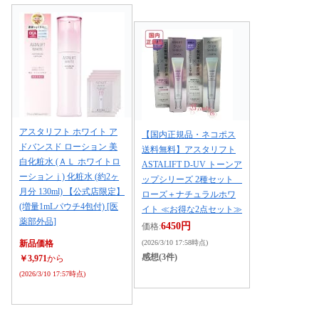
アスタリフト ホワイト ア
【国内正規品・ネコポス
ドバンスド ローション 美
送料無料】アスタリフト
白化粧水 (ＡＬ ホワイトロ
ASTALIFT D-UV トーンア
ーションｊ) 化粧水 (約2ヶ
ップシリーズ 2種セット
月分 130ml) 【公式店限定】
ローズ＋ナチュラルホワ
(増量1mLパウチ4包付) [医
イト ≪お得な2点セット≫
薬部外品]
6450円
価格:
(2026/3/10 17:58時点)
新品価格
感想(3件)
￥3,971
から
(2026/3/10 17:57時点)