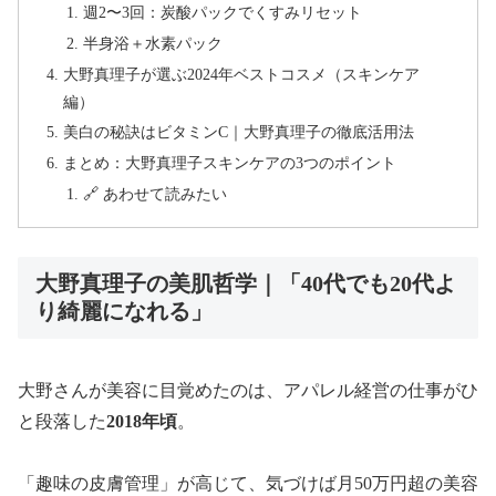
週2〜3回：炭酸パックでくすみリセット
半身浴＋水素パック
大野真理子が選ぶ2024年ベストコスメ（スキンケア
編）
美白の秘訣はビタミンC｜大野真理子の徹底活用法
まとめ：大野真理子スキンケアの3つのポイント
🔗 あわせて読みたい
大野真理子の美肌哲学｜「40代でも20代よ
り綺麗になれる」
大野さんが美容に目覚めたのは、アパレル経営の仕事がひ
と段落した
2018年頃
。
「趣味の皮膚管理」が高じて、気づけば月50万円超の美容