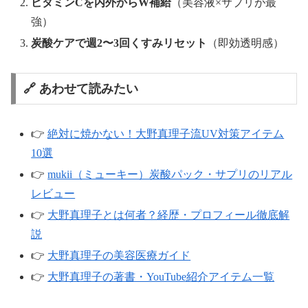
ビタミンCを内外からW補給
（美容液×サプリが最
強）
炭酸ケアで週2〜3回くすみリセット
（即効透明感）
🔗 あわせて読みたい
👉
絶対に焼かない！大野真理子流UV対策アイテム
10選
👉
mukii（ミューキー）炭酸パック・サプリのリアル
レビュー
👉
大野真理子とは何者？経歴・プロフィール徹底解
説
👉
大野真理子の美容医療ガイド
👉
大野真理子の著書・YouTube紹介アイテム一覧