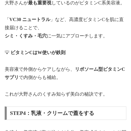
大野さんが
最も重要視
しているのがビタミンC系美容液。
「
VC30 ニュートラル
」など、高濃度ビタミンCを肌に直
接届けることで、
シミ・くすみ・毛穴
に一気にアプローチします。
💡
ビタミンCはW使いが鉄則
美容液で外側からケアしながら、
リポソーム型ビタミンC
サプリ
で内側からも補給。
これが大野さんのくすみ知らず美白の秘訣です。
STEP4：乳液・クリームで蓋をする