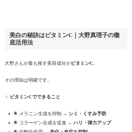
美白の秘訣はビタミンC｜大野真理子の徹
底活用法
大野さんが最も推す美容成分が
ビタミンC
。
その理由は明確です。
✨
ビタミンCでできること
🌟 メラニン生成を抑制 →
シミ・くすみ予防
🌟 コラーゲン合成を促進 →
ハリ・弾力アップ
🌟 抗酸化作用 →
老化・炎症を抑制