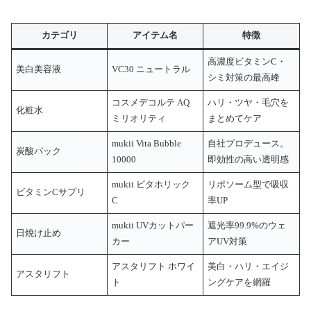
カテゴリ
アイテム名
特徴
高濃度ビタミンC・
美白美容液
VC30 ニュートラル
シミ対策の最高峰
コスメデコルテ AQ
ハリ・ツヤ・毛穴を
化粧水
ミリオリティ
まとめてケア
mukii Vita Bubble
自社プロデュース。
炭酸パック
10000
即効性の高い透明感
mukii ビタホリック
リポソーム型で吸収
ビタミンCサプリ
C
率UP
mukii UVカットパー
遮光率99.9%のウェ
日焼け止め
カー
アUV対策
アスタリフト ホワイ
美白・ハリ・エイジ
アスタリフト
ト
ングケアを網羅