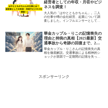
経営者としての年収・月収やビジ
ネスを調査！
大人気の「はやとともかちゃん」。二人
の仕事や噂の会社経営、起業について調
査しました。インフルエンサーとしての
収入源（年収・月収）から、金持ちと噂
されるビジネスの手腕まで、二人の魅力
と努力に迫ります。
華金カップル・りこの記憶喪失の
カップル紹介
理由と持病の真相【2025最新】交
通事故から奇跡の回復まで、2人
が乗り越えた試練の全貌を解説
華金カップル・りこさんの記憶喪失の真
相を徹底解説。交通事故による精神的シ
ョックが原因で一定期間の記憶を失った
りこさん。たつやさんとの記憶も消え去
った中、2人はどう乗り越えたのか？持病
の真相、タトゥーの意味、現在の健康状
態まで詳しく紹介。愛の力で困難を乗り
越えた感動ストーリー。
スポンサーリンク