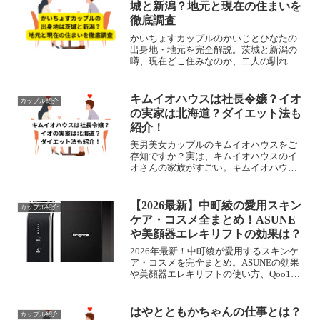
城と新潟？地元と現在の住まいを
徹底調査
かいちょすカップルのかいじとひなたの
出身地・地元を完全解説。茨城と新潟の
噂、現在どこ住みなのか、二人の馴れ初
めと遠距離恋愛エピソードまで徹底調査
しました。
キムイオハウスは社長令嬢？イオ
カップル紹介
の実家は北海道？ダイエット法も
紹介！
美男美女カップルのキムイオハウスをご
存知ですか？実は、キムイオハウスのイ
オさんの家族がすごい。キムイオハウス
のイオさんは社長令嬢なのか、実家は北
海道なのかについてまとめました。スタ
イルの良いイオさんが一番効果を感じた
【2026最新】中町綾の愛用スキン
カップル紹介
ダイエット法を紹介。
ケア・コスメ全まとめ！ASUNE
や美顔器エレキリフトの効果は？
2026年最新！中町綾が愛用するスキンケ
ア・コスメを完全まとめ。ASUNEの効果
や美顔器エレキリフトの使い方、Qoo10
でお得に買える人気アイテムまで徹底解
説。真似したい美肌ルーティンはこれ！
はやとともかちゃんの仕事とは？
カップル紹介