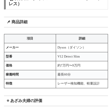
レス）
📌 商品詳細
項目
詳細
メーカー
Dyson（ダイソン）
型番
V12 Detect Slim
価格
約7万円〜9万円
稼働時間
最長60分
特徴
レーザー検知機能、軽量設計
⭐ あざみ夫婦の評価