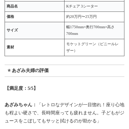
商品名
Kチェア 3シーター
価格
約20万円〜25万円
幅1750mm×奥行700mm×高さ
サイズ
700mm
モケットグリーン（ビニールレ
素材
ザー）
⭐ あざみ夫婦の評価
【満足度：5/5】
あざみちゃん：
「レトロなデザインが一目惚れ！座り心地
も程よい硬さで、長時間座っても疲れません。子どもがジ
ュースをこぼしてもサッと拭けるのが助かる」