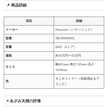
📌 商品詳細
項目
詳細
メーカー
Panasonic（パナソニック）
型番
NR-F608WPX
容量
600L（6ドア）
価格
約30万円〜35万円
幅685mm×奥行745mm×高さ
サイズ
1828mm
オニキスミラー（高級感あるブ
色
ラック）
⭐ あざみ夫婦の評価