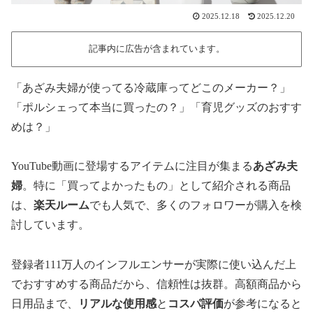
2025.12.18
2025.12.20
記事内に広告が含まれています。
「あざみ夫婦が使ってる冷蔵庫ってどこのメーカー？」
「ポルシェって本当に買ったの？」「育児グッズのおすす
めは？」
YouTube動画に登場するアイテムに注目が集まる
あざみ夫
婦
。特に「買ってよかったもの」として紹介される商品
は、
楽天ルーム
でも人気で、多くのフォロワーが購入を検
討しています。
登録者111万人のインフルエンサーが実際に使い込んだ上
でおすすめする商品だから、信頼性は抜群。高額商品から
日用品まで、
リアルな使用感
と
コスパ評価
が参考になると