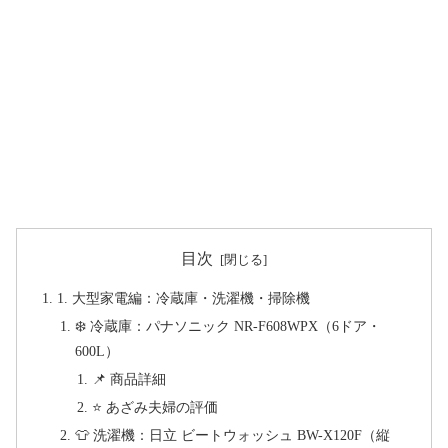
目次
1. 大型家電編：冷蔵庫・洗濯機・掃除機
❄️ 冷蔵庫：パナソニック NR-F608WPX（6ドア・
600L）
📌 商品詳細
⭐ あざみ夫婦の評価
👕 洗濯機：日立 ビートウォッシュ BW-X120F（縦