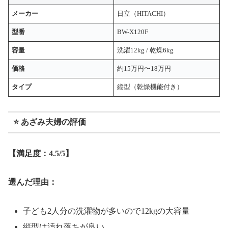
メーカー
日立（HITACHI）
型番
BW-X120F
容量
洗濯12kg / 乾燥6kg
価格
約15万円〜18万円
タイプ
縦型（乾燥機能付き）
⭐ あざみ夫婦の評価
【満足度：4.5/5】
選んだ理由：
子ども2人分の洗濯物が多いので12kgの大容量
縦型は汚れ落ちが良い