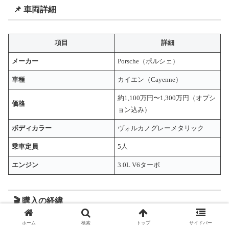
📌 車両詳細
項目
詳細
メーカー
Porsche（ポルシェ）
車種
カイエン（Cayenne）
約1,100万円〜1,300万円（オプシ
価格
ョン込み）
ボディカラー
ヴォルカノグレーメタリック
乗車定員
5人
エンジン
3.0L V6ターボ
🎬 購入の経緯
ホーム
検索
トップ
サイドバー